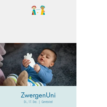
Familientreff Wuselvilla
e.V.
ZwergenUni
Di., 17. Dez.
  |  
Geretsried