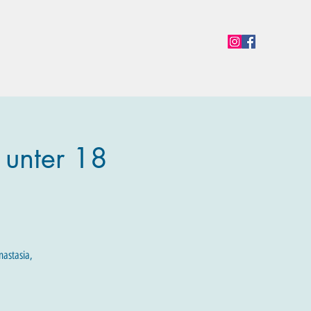
en
Termine
Öffnungszeiten
Team
Mehr
 unter 18
nastasia,