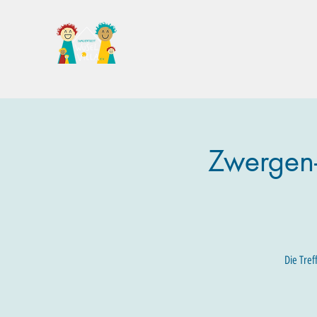
Familientreff Wuselvilla e.V.
Zwergen-
Die Tref