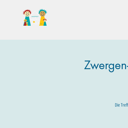
Familientreff Wuselvilla e.V.
Zwergen-
Die Tref