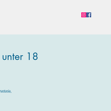
en
Termine
Öffnungszeiten
Team
Mehr
 unter 18
nastasia,