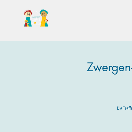
Familientreff Wuselvilla e.V.
Zwergen-
Die Treff