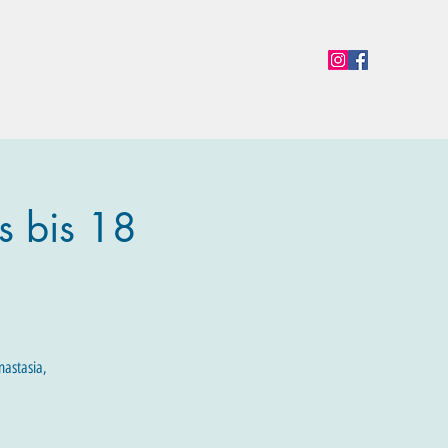
en
Termine
Öffnungszeiten
Team
Mehr
s bis 18
nastasia,