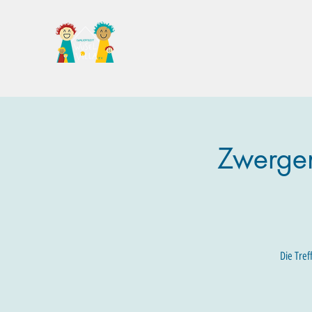
Familientreff Wuselvilla e.V.
Zwergen
Die Tref