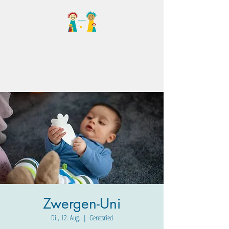
Familientreff Wuselvilla
e.V.
Zwergen-Uni
Di., 12. Aug.
  |  
Geretsried