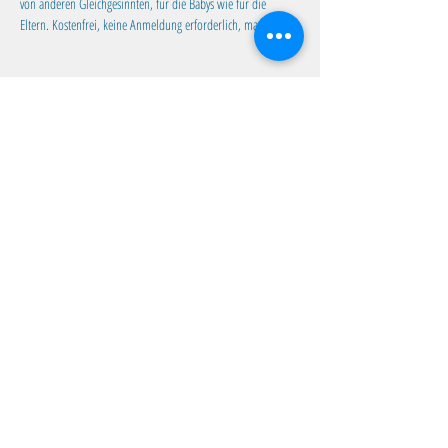
von anderen Gleichgesinnten, für die Babys wie für die 
Eltern. Kostenfrei, keine Anmeldung erforderlich, max. 10 TN.
Diese Veranstaltung teilen
Familientreff Wuselvilla e.V.
Adalbert-Stifter-Str. 11
82538 Geretsried
wuselvilla@outlook.de
Impressum
|
Datenschutz