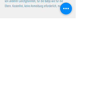
von anderen Gleichgesinnten, für die Babys wie für die 
Eltern. Kostenfrei, keine Anmeldung erforderlich, max. 10 TN.
Diese Veranstaltung teilen
Familientreff Wuselvilla e.V.
Adalbert-Stifter-Str. 11
82538 Geretsried
wuselvilla@outlook.de
Impressum
|
Datenschutz