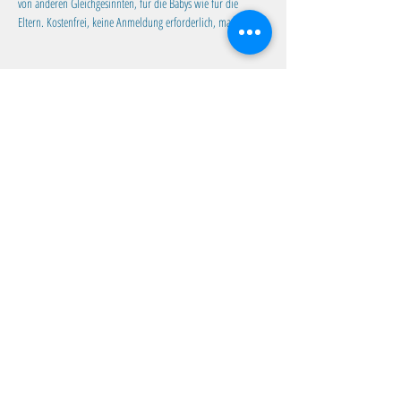
von anderen Gleichgesinnten, für die Babys wie für die 
Eltern. Kostenfrei, keine Anmeldung erforderlich, max. 10 TN.
Diese Veranstaltung teilen
Familientreff Wuselvilla e.V.
Adalbert-Stifter-Str. 11
82538 Geretsried
wuselvilla@outlook.de
Impressum
|
Datenschutz