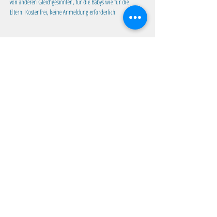
von anderen Gleichgesinnten, für die Babys wie für die 
Eltern. Kostenfrei, keine Anmeldung erforderlich. 
Diese Veranstaltung teilen
Familientreff Wuselvilla e.V.
Adalbert-Stifter-Str. 11
82538 Geretsried
wuselvilla@outlook.de
Impressum
|
Datenschutz