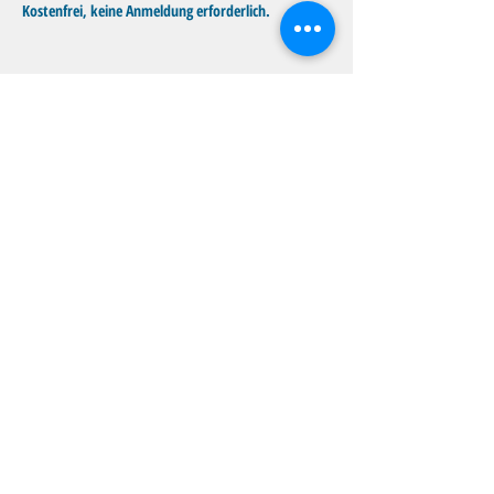
Kostenfrei, keine Anmeldung erforderlich.
Diese Veranstaltung teilen
Familientreff Wuselvilla e.V.
Adalbert-Stifter-Str. 11
82538 Geretsried
wuselvilla@outlook.de
Impressum
|
Datenschutz
©2025 Familientreff Wuselvilla e.V.