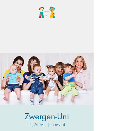
Familientreff Wuselvilla
e.V.
Zwergen-Uni
Di., 24. Sept.
  |  
Geretsried