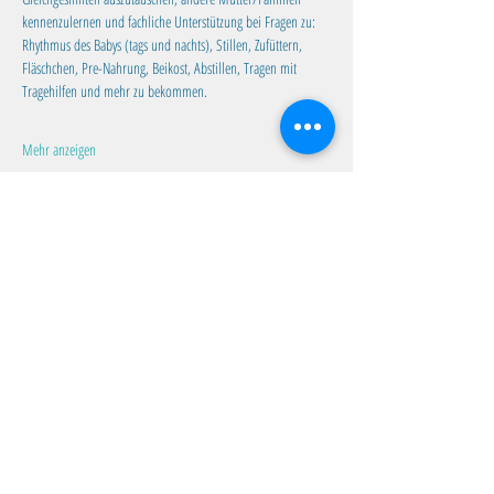
kennenzulernen und fachliche Unterstützung bei Fragen zu:
Rhythmus des Babys (tags und nachts), Stillen, Zufüttern, 
Fläschchen, Pre-Nahrung, Beikost, Abstillen, Tragen mit 
Tragehilfen und mehr zu bekommen.
Mehr anzeigen
Diese Veranstaltung teilen
Familientreff Wuselvilla e.V.
Adalbert-Stifter-Str. 11