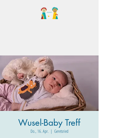
Familientreff Wuselvilla
e.V.
Wusel-Baby Treff
Do., 16. Apr.
  |  
Geretsried