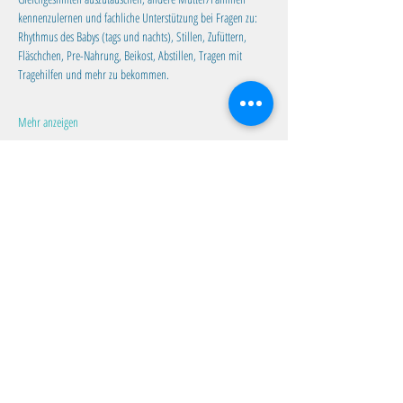
kennenzulernen und fachliche Unterstützung bei Fragen zu:
Rhythmus des Babys (tags und nachts), Stillen, Zufüttern, 
Fläschchen, Pre-Nahrung, Beikost, Abstillen, Tragen mit 
Tragehilfen und mehr zu bekommen.
Mehr anzeigen
Diese Veranstaltung teilen
Familientreff Wuselvilla e.V.
Adalbert-Stifter-Str. 11