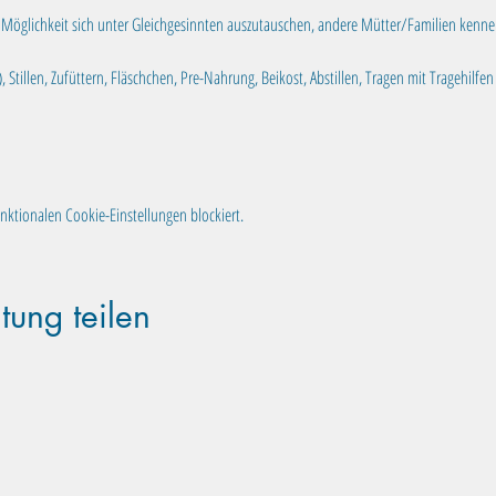
e Möglichkeit sich unter Gleichgesinnten auszutauschen, andere Mütter/Familien kenne
 Stillen, Zufüttern, Fläschchen, Pre-Nahrung, Beikost, Abstillen, Tragen mit Tragehil
ktionalen Cookie-Einstellungen blockiert.
tung teilen
Familientreff Wuselvilla e.V.