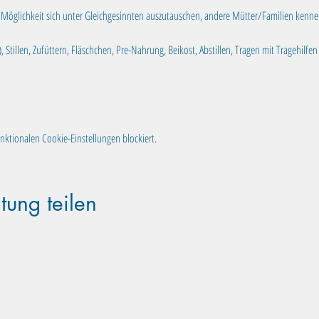
e Möglichkeit sich unter Gleichgesinnten auszutauschen, andere Mütter/Familien kenne
 Stillen, Zufüttern, Fläschchen, Pre-Nahrung, Beikost, Abstillen, Tragen mit Tragehil
ktionalen Cookie-Einstellungen blockiert.
tung teilen
Familientreff Wuselvilla e.V.