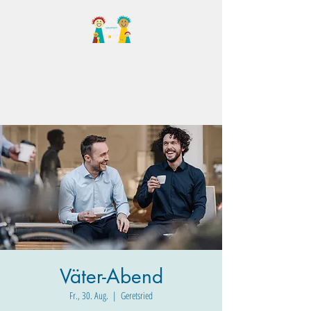
Familientreff Wuselvilla
e.V.
Väter-Abend
Fr., 30. Aug.
  |  
Geretsried