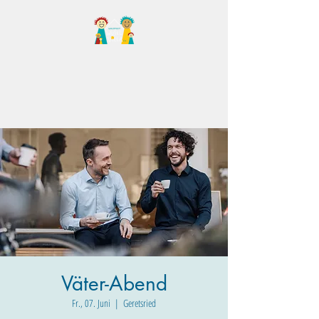
Familientreff Wuselvilla
e.V.
Väter-Abend
Fr., 07. Juni
  |  
Geretsried