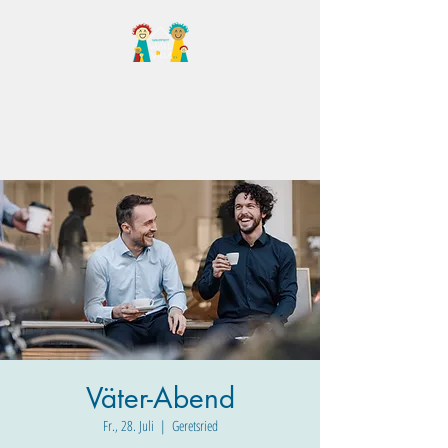
Familientreff Wuselvilla
e.V.
Väter-Abend
Fr., 28. Juli
  |  
Geretsried