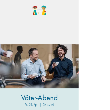
Familientreff Wuselvilla
e.V.
Väter-Abend
Fr., 21. Apr.
  |  
Geretsried