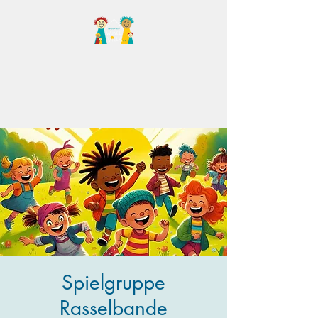
Familientreff Wuselvilla
e.V.
Spielgruppe
Rasselbande