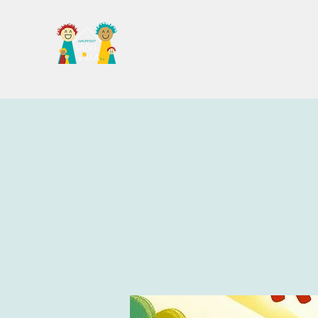
Familientreff Wuselvilla e.V.