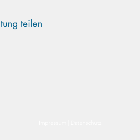
tung teilen
Familientreff Wuselvilla e.V.
Adalbert-Stifter-Str. 11
82538 Geretsried
wuselvilla@outlook.de
Impressum
|
Datenschutz
©2025 Familientreff Wuselvilla e.V.