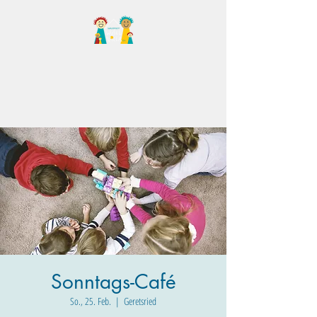
Familientreff Wuselvilla
e.V.
Sonntags-Café
So., 25. Feb.
  |  
Geretsried