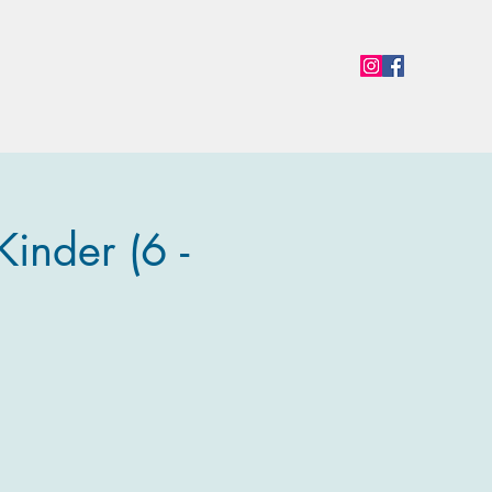
en
Termine
Öffnungszeiten
Team
Mehr
inder (6 -