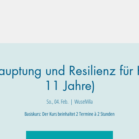
Familien-Angebote
Eltern-Angebote
Raum-Buchung
auptung und Resilienz für K
11 Jahre)
So., 04. Feb.
  |  
WuselVilla
Basiskurs: Der Kurs beinhaltet 2 Termine à 2 Stunden