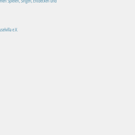
samen Spielen, Singen, Entdecken und 
elvilla e.V.