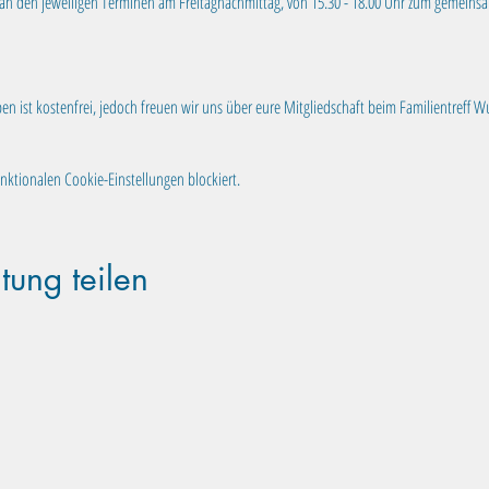
ch an den jeweiligen Terminen am Freitagnachmittag, von 15.30 - 18.00 Uhr zum gemein
 ist kostenfrei, jedoch freuen wir uns über eure Mitgliedschaft beim Familientreff Wus
ktionalen Cookie-Einstellungen blockiert.
tung teilen
Familientreff Wuselvilla e.V.