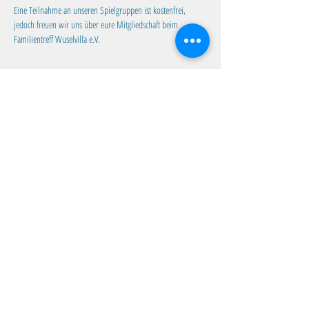
Eine Teilnahme an unseren Spielgruppen ist kostenfrei, 
jedoch freuen wir uns über eure Mitgliedschaft beim 
Familientreff Wuselvilla e.V.
Diese Veranstaltung teilen
Familientreff Wuselvilla e.V.
Adalbert-Stifter-Str. 11
82538 Geretsried
wuselvilla@outlook.de