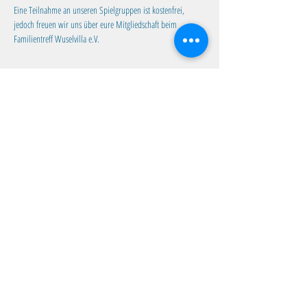
Eine Teilnahme an unseren Spielgruppen ist kostenfrei, 
jedoch freuen wir uns über eure Mitgliedschaft beim 
Familientreff Wuselvilla e.V.
Diese Veranstaltung teilen
Familientreff Wuselvilla e.V.
Adalbert-Stifter-Str. 11
82538 Geretsried
wuselvilla@outlook.de