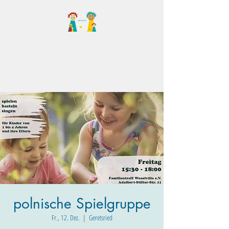
Familientreff Wuselvilla
e.V.
polnische Spielgruppe
Fr., 12. Dez.
  |  
Geretsried