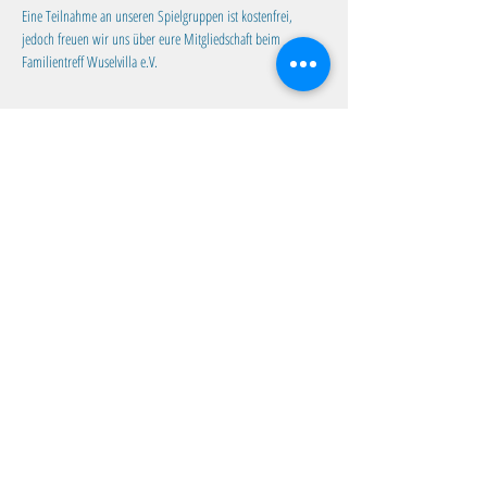
Eine Teilnahme an unseren Spielgruppen ist kostenfrei, 
jedoch freuen wir uns über eure Mitgliedschaft beim 
Familientreff Wuselvilla e.V.
Diese Veranstaltung teilen
Familientreff Wuselvilla e.V.
Adalbert-Stifter-Str. 11
82538 Geretsried
wuselvilla@outlook.de