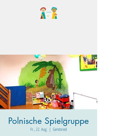
Familientreff Wuselvilla
e.V.
Polnische Spielgruppe
Fr., 22. Aug.
  |  
Geretsried