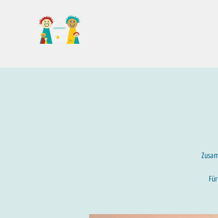
Familientreff Wuselvilla e.V.
Zusamm
Für