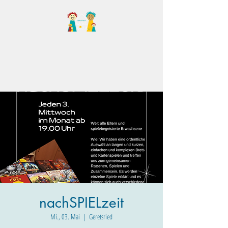
Familientreff Wuselvilla
e.V.
nachSPIELzeit
Mi., 03. Mai
  |  
Geretsried