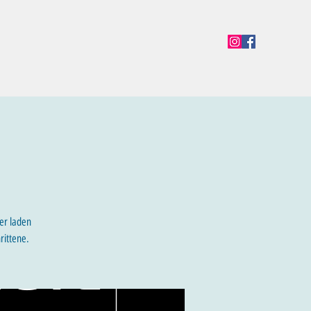
en
Termine
Öffnungszeiten
Team
Mehr
er laden
rittene.