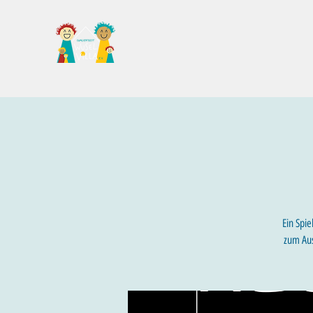
Familientreff Wuselvilla e.V.
Ein Spi
zum Aus