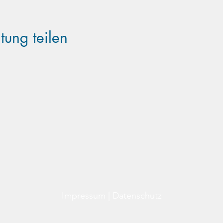
tung teilen
Familientreff Wuselvilla e.V.
Adalbert-Stifter-Str. 11
82538 Geretsried
wuselvilla@outlook.de
Impressum
|
Datenschutz
©2025 Familientreff Wuselvilla e.V.