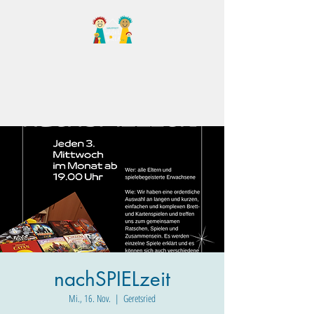
Familientreff Wuselvilla
e.V.
nachSPIELzeit
Mi., 16. Nov.
  |  
Geretsried