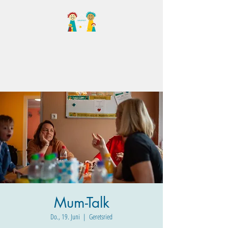
Familientreff Wuselvilla
e.V.
Mum-Talk
Do., 19. Juni
  |  
Geretsried