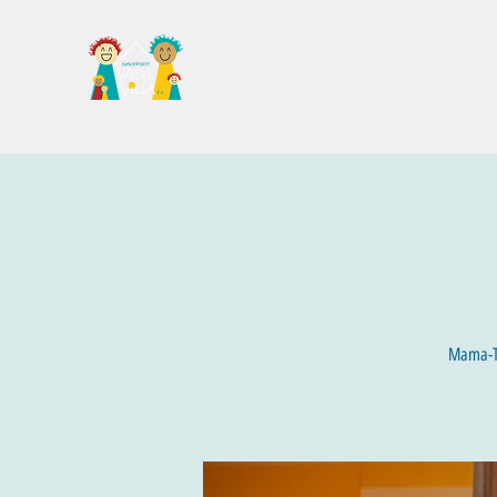
Familientreff Wuselvilla e.V.
Mama-Ta