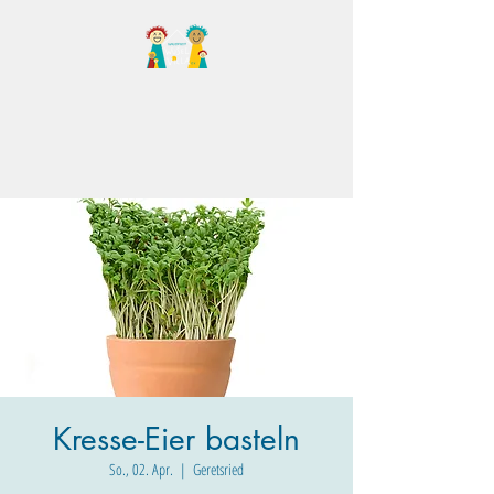
Familientreff Wuselvilla
e.V.
Kresse-Eier basteln
So., 02. Apr.
  |  
Geretsried