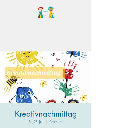
Familientreff Wuselvilla
e.V.
Kreativnachmittag
Fr., 26. Juni
  |  
Geretsried