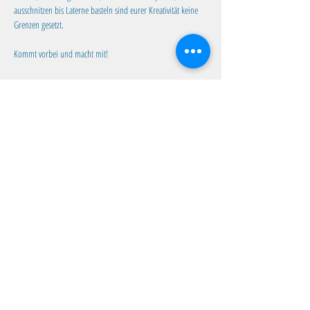
ausschnitzen bis Laterne basteln sind eurer Kreativität keine 
Grenzen gesetzt. 
Kommt vorbei und macht mit!
Diese Veranstaltung teilen
Familientreff Wuselvilla e.V.
Adalbert-Stifter-Str. 11
82538 Geretsried
wuselvilla@outlook.de