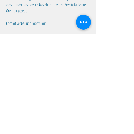
ausschnitzen bis Laterne basteln sind eurer Kreativität keine 
Grenzen gesetzt. 
Kommt vorbei und macht mit!
Diese Veranstaltung teilen
Familientreff Wuselvilla e.V.
Adalbert-Stifter-Str. 11
82538 Geretsried
wuselvilla@outlook.de