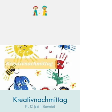
Familientreff Wuselvilla
e.V.
Kreativnachmittag
Fr., 12. Juni
  |  
Geretsried