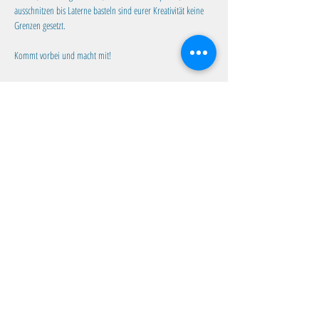
ausschnitzen bis Laterne basteln sind eurer Kreativität keine 
Grenzen gesetzt. 
Kommt vorbei und macht mit!
Diese Veranstaltung teilen
Familientreff Wuselvilla e.V.
Adalbert-Stifter-Str. 11
82538 Geretsried
wuselvilla@outlook.de