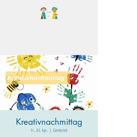
Familientreff Wuselvilla
e.V.
Kreativnachmittag
Fr., 03. Apr.
  |  
Geretsried