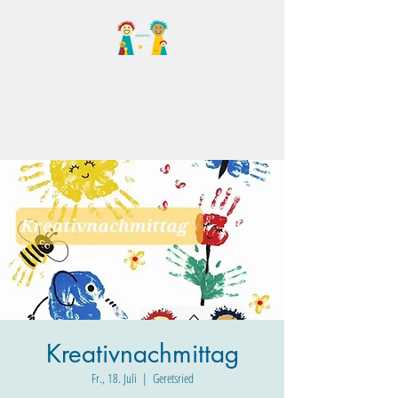
Familientreff Wuselvilla
e.V.
Kreativnachmittag
Fr., 18. Juli
  |  
Geretsried