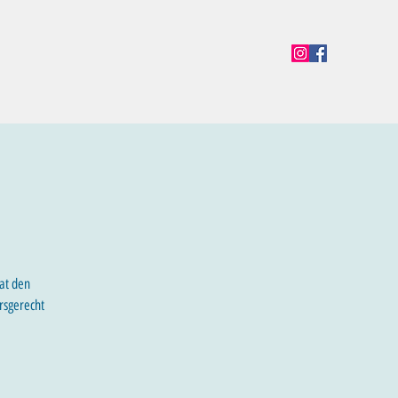
en
Termine
Öffnungszeiten
Team
Mehr
at den
rsgerecht