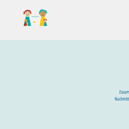
Familientreff Wuselvilla e.V.
Zusam
Nachmitt