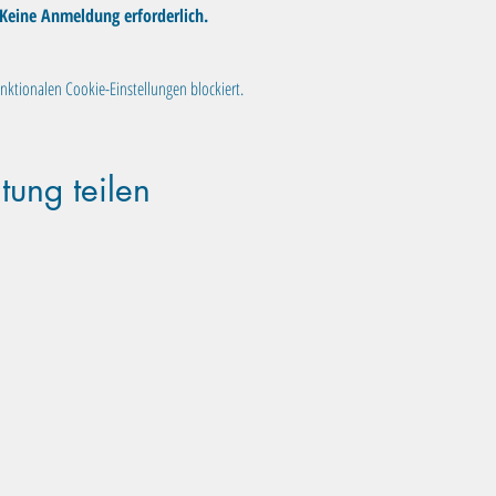
 Keine Anmeldung erforderlich.
ktionalen Cookie-Einstellungen blockiert.
tung teilen
Familientreff Wuselvilla e.V.
Adalbert-Stifter-Str. 11
82538 Geretsried
wuselvilla@outlook.de