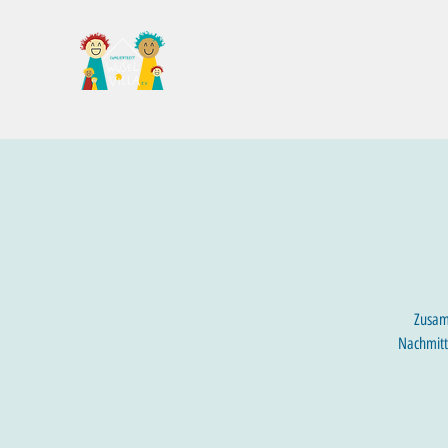
Familientreff Wuselvilla e.V.
Zusam
Nachmitt