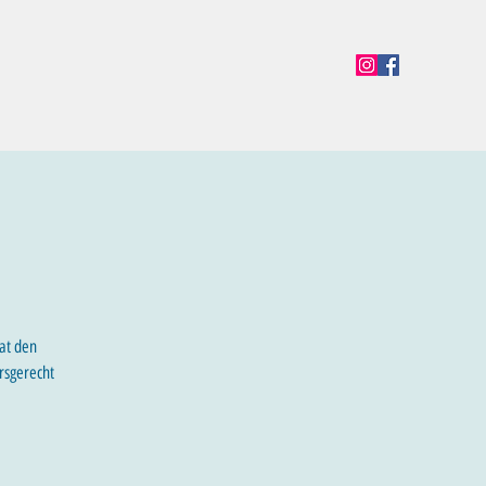
en
Termine
Öffnungszeiten
Team
Mehr
at den
rsgerecht