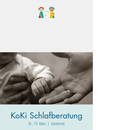
Familientreff Wuselvilla
e.V.
KoKi Schlafberatung
Di., 19. März
  |  
Geretsried