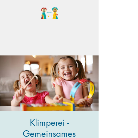
Familientreff Wuselvilla
e.V.
Klimperei -
Gemeinsames