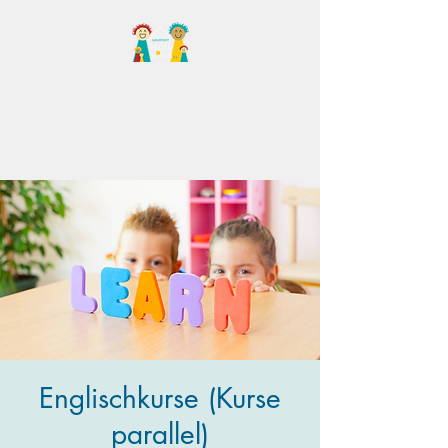
Familientreff Wuselvilla
e.V.
Englischkurse (Kurse
parallel)