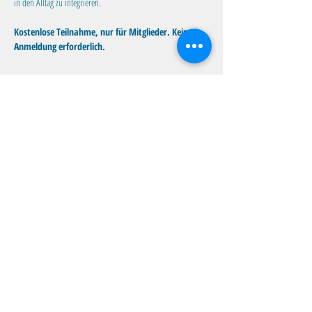
in den Alltag zu integrieren.
Kostenlose Teilnahme, nur für Mitglieder. Keine 
Anmeldung erforderlich.
Diese Veranstaltung teilen
Familientreff Wuselvilla e.V.
Adalbert-Stifter-Str. 11
82538 Geretsried
wuselvilla@outlook.de