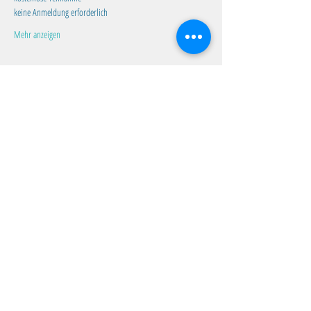
keine Anmeldung erforderlich
Mehr anzeigen
Diese Veranstaltung teilen
Familientreff Wuselvilla e.V.
Adalbert-Stifter-Str. 11
82538 Geretsried
wuselvilla@outlook.de
Impressum
|
Datenschutz