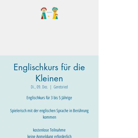
Familientreff Wuselvilla
e.V.
Englischkurs für die
Kleinen
Di., 09. Dez.
  |  
Geretsried
Englischkurs für 3 bis 5 Jährige​
Spielerisch mit der englischen Sprache in Berührung
kommen
kostenlose Teilnahme
keine Anmeldung erforderlich