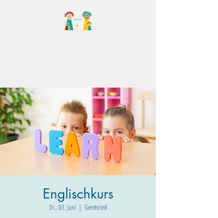
Familientreff Wuselvilla
e.V.
Englischkurs
Di., 03. Juni
  |  
Geretsried