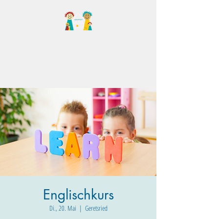
Familientreff Wuselvilla
e.V.
Englischkurs
Di., 20. Mai
  |  
Geretsried