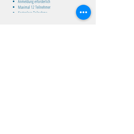
Anmeldung erforderlich
Maximal 12 Teilnehmer
Kostenlose Teilnahme
Nur für Mitglieder
Diese Veranstaltung teilen
Familientreff Wuselvilla e.V.
Adalbert-Stifter-Str. 11
82538 Geretsried
wuselvilla@outlook.de
Impressum
|
Datenschutz