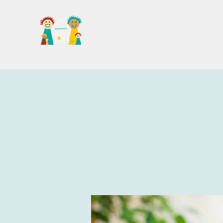
Familientreff Wuselvilla e.V.