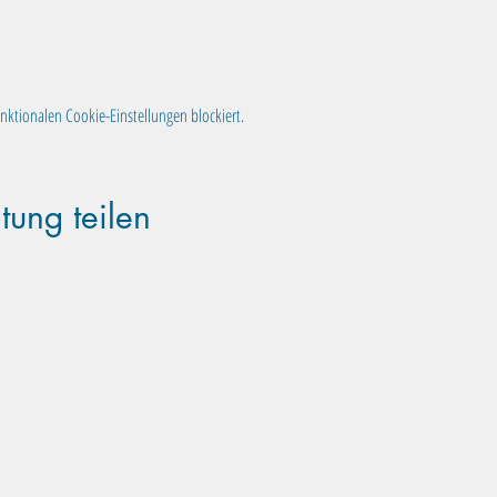
ktionalen Cookie-Einstellungen blockiert.
tung teilen
Familientreff Wuselvilla e.V.
Adalbert-Stifter-Str. 11
82538 Geretsried