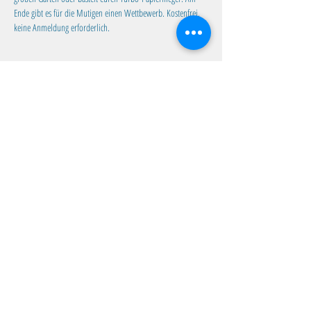
Ende gibt es für die Mutigen einen Wettbewerb. Kostenfrei, 
keine Anmeldung erforderlich. 
Diese Veranstaltung teilen
Familientreff Wuselvilla e.V.
Adalbert-Stifter-Str. 11
82538 Geretsried
wuselvilla@outlook.de
Impressum
|
Datenschutz