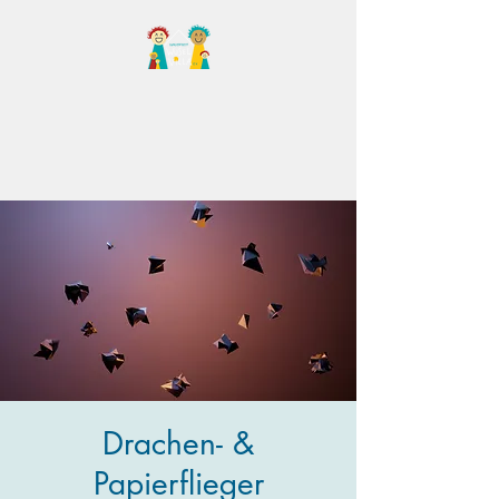
Familientreff Wuselvilla
e.V.
Drachen- &
Papierflieger